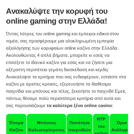
Ανακαλύψτε την κορυφή του
online gaming στην Ελλάδα!
Όντας λάτρεις του online gaming και έμπειροι ειδικοί στον
τομέα, σας προσφέρουμε μια ολοκληρωμένη εμπειρία
αξιολόγησης των κορυφαίων online καζίνο στην Ελλάδα.
Ακολουθώντας 4 απλά βήματα, μπορείτε κι εσείς να
επιλέξετε το ιδανικό καζίνο για εσάς και να ζήσετε μια
αξέχαστη περιπέτεια γεμάτη διασκέδαση και κέρδη:
Ανακαλύψτε τα κριτήρια που σας ενδιαφέρουν, εστιάστε στα
καζίνο με άριστες κριτικές, εξερευνήστε τα διαθέσιμα
παιχνίδια και μπόνους και τέλος, ξεκινήστε το παιχνίδι! Εμείς
πάντως θέσαμε πολύ περισσότερα κριτήρια από αυτά και
σας παρουσιάζουμε
τα καλύτερα ξένα online casino
:
RTP
Όνομα
Μπόνους
Ποσότητα
Όρια
του
Καζίνο
Καλωσορίσματος
παιχνιδιών
Ανάληψης
καζίνο