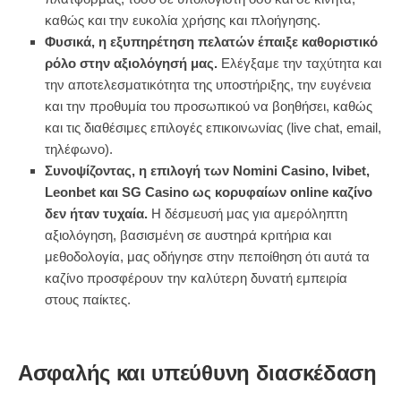
καθώς και την ευκολία χρήσης και πλοήγησης.
Φυσικά, η εξυπηρέτηση πελατών έπαιξε καθοριστικό
ρόλο στην αξιολόγησή μας.
Ελέγξαμε την ταχύτητα και
την αποτελεσματικότητα της υποστήριξης, την ευγένεια
και την προθυμία του προσωπικού να βοηθήσει, καθώς
και τις διαθέσιμες επιλογές επικοινωνίας (live chat, email,
τηλέφωνο).
Συνοψίζοντας, η επιλογή των Nomini Casino, Ivibet,
Leonbet και SG Casino ως κορυφαίων online καζίνο
δεν ήταν τυχαία.
Η δέσμευσή μας για αμερόληπτη
αξιολόγηση, βασισμένη σε αυστηρά κριτήρια και
μεθοδολογία, μας οδήγησε στην πεποίθηση ότι αυτά τα
καζίνο προσφέρουν την καλύτερη δυνατή εμπειρία
στους παίκτες.
Ασφαλής και υπεύθυνη διασκέδαση