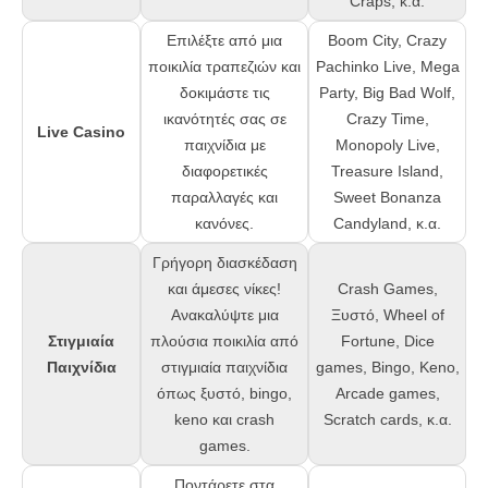
Craps, κ.α.
Επιλέξτε από μια
Boom City, Crazy
ποικιλία τραπεζιών και
Pachinko Live, Mega
δοκιμάστε τις
Party, Big Bad Wolf,
ικανότητές σας σε
Crazy Time,
Live Casino
παιχνίδια με
Monopoly Live,
διαφορετικές
Treasure Island,
παραλλαγές και
Sweet Bonanza
κανόνες.
Candyland, κ.α.
Γρήγορη διασκέδαση
και άμεσες νίκες!
Crash Games,
Ανακαλύψτε μια
Ξυστό, Wheel of
Στιγμιαία
πλούσια ποικιλία από
Fortune, Dice
Παιχνίδια
στιγμιαία παιχνίδια
games, Bingo, Keno,
όπως ξυστό, bingo,
Arcade games,
keno και crash
Scratch cards, κ.α.
games.
Ποντάρετε στα