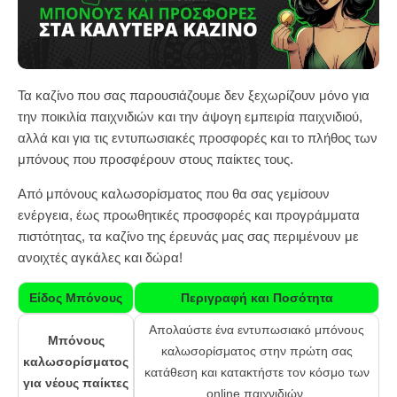
Τα καζίνο που σας παρουσιάζουμε δεν ξεχωρίζουν μόνο για
την ποικιλία παιχνιδιών και την άψογη εμπειρία παιχνιδιού,
αλλά και για τις εντυπωσιακές προσφορές και το πλήθος των
μπόνους που προσφέρουν στους παίκτες τους.
Από μπόνους καλωσορίσματος που θα σας γεμίσουν
ενέργεια, έως προωθητικές προσφορές και προγράμματα
πιστότητας, τα καζίνο της έρευνάς μας σας περιμένουν με
ανοιχτές αγκάλες και δώρα!
Είδος Μπόνους
Περιγραφή και Ποσότητα
Απολαύστε ένα εντυπωσιακό μπόνους
Μπόνους
καλωσορίσματος στην πρώτη σας
καλωσορίσματος
κατάθεση και κατακτήστε τον κόσμο των
για νέους παίκτες
online παιχνιδιών.