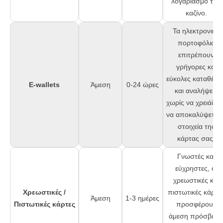
λογαριασμό του
καζίνο.
Τα ηλεκτρονικά
πορτοφόλια
επιτρέπουν
γρήγορες και
εύκολες καταθέσει
E-wallets
Άμεση
0-24 ώρες
και αναλήψεις
χωρίς να χρειάζετα
να αποκαλύψετε τ
στοιχεία της
κάρτας σας.
Γνωστές και
εύχρηστες, οι
χρεωστικές και
Χρεωστικές /
πιστωτικές κάρτε
Άμεση
1-3 ημέρες
Πιστωτικές κάρτες
προσφέρουν
άμεση πρόσβασ