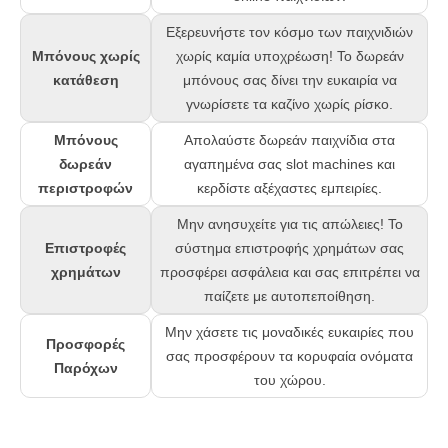
Εξερευνήστε τον κόσμο των παιχνιδιών
Μπόνους χωρίς
χωρίς καμία υποχρέωση! Το δωρεάν
κατάθεση
μπόνους σας δίνει την ευκαιρία να
γνωρίσετε τα καζίνο χωρίς ρίσκο.
Μπόνους
Απολαύστε δωρεάν παιχνίδια στα
δωρεάν
αγαπημένα σας slot machines και
περιστροφών
κερδίστε αξέχαστες εμπειρίες.
Μην ανησυχείτε για τις απώλειες! Το
Επιστροφές
σύστημα επιστροφής χρημάτων σας
χρημάτων
προσφέρει ασφάλεια και σας επιτρέπει να
παίζετε με αυτοπεποίθηση.
Μην χάσετε τις μοναδικές ευκαιρίες που
Προσφορές
σας προσφέρουν τα κορυφαία ονόματα
Παρόχων
του χώρου.