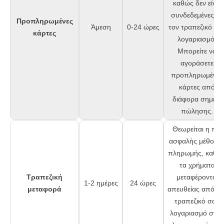
καθώς δεν είναι
συνδεδεμένες με
Προπληρωμένες
Άμεση
0-24 ώρες
τον τραπεζικό σα
κάρτες
λογαριασμό.
Μπορείτε να
αγοράσετε
προπληρωμένες
κάρτες από
διάφορα σημεία
πώλησης.
Θεωρείται η πιο
ασφαλής μέθοδο
πληρωμής, καθώ
τα χρήματα
Τραπεζική
μεταφέρονται
1-2 ημέρες
24 ώρες
μεταφορά
απευθείας από το
τραπεζικό σας
λογαριασμό στον