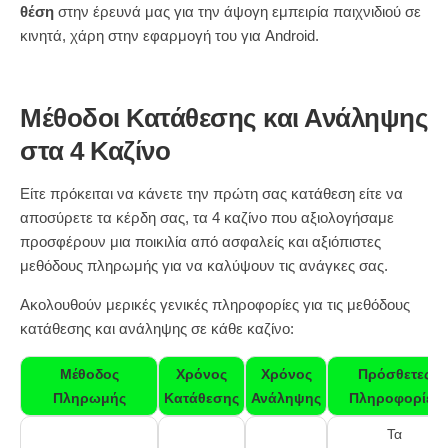
θέση
στην έρευνά μας για την άψογη εμπειρία παιχνιδιού σε
κινητά, χάρη στην εφαρμογή του για Android.
Μέθοδοι Κατάθεσης και Ανάληψης
στα 4 Καζίνο
Είτε πρόκειται να κάνετε την πρώτη σας κατάθεση είτε να
αποσύρετε τα κέρδη σας, τα 4 καζίνο που αξιολογήσαμε
προσφέρουν μια ποικιλία από ασφαλείς και αξιόπιστες
μεθόδους πληρωμής για να καλύψουν τις ανάγκες σας.
Ακολουθούν μερικές γενικές πληροφορίες για τις μεθόδους
κατάθεσης και ανάληψης σε κάθε καζίνο:
Μέθοδος
Χρόνος
Χρόνος
Πρόσθετες
Πληρωμής
Κατάθεσης
Ανάληψης
Πληροφορίες
Τα