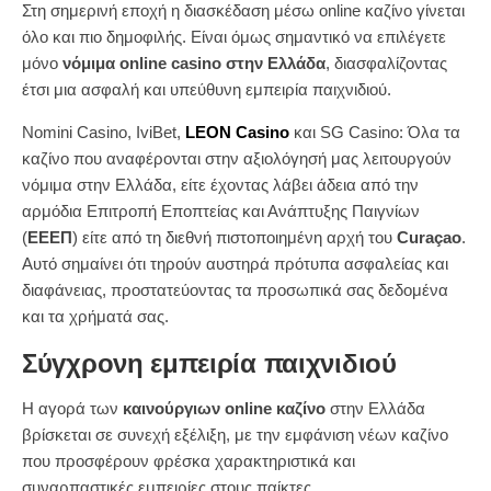
Στη σημερινή εποχή η διασκέδαση μέσω online καζίνο γίνεται
όλο και πιο δημοφιλής. Είναι όμως σημαντικό να επιλέγετε
μόνο
νόμιμα online casino στην Ελλάδα
, διασφαλίζοντας
έτσι μια ασφαλή και υπεύθυνη εμπειρία παιχνιδιού.
Nomini Casino, IviBet,
LEON Casino
και SG Casino: Όλα τα
καζίνο που αναφέρονται στην αξιολόγησή μας λειτουργούν
νόμιμα στην Ελλάδα, είτε έχοντας λάβει άδεια από την
αρμόδια Επιτροπή Εποπτείας και Ανάπτυξης Παιγνίων
(
ΕΕΕΠ
) είτε από τη διεθνή πιστοποιημένη αρχή του
Curaçao
.
Αυτό σημαίνει ότι τηρούν αυστηρά πρότυπα ασφαλείας και
διαφάνειας, προστατεύοντας τα προσωπικά σας δεδομένα
και τα χρήματά σας.
Σύγχρονη εμπειρία παιχνιδιού
Η αγορά των
καινούργιων online καζίνο
στην Ελλάδα
βρίσκεται σε συνεχή εξέλιξη, με την εμφάνιση νέων καζίνο
που προσφέρουν φρέσκα χαρακτηριστικά και
συναρπαστικές εμπειρίες στους παίκτες.